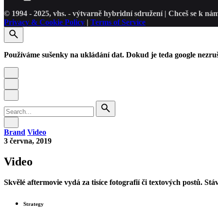
© 1994 - 2025, vhs. - výtvarně hybridní sdružení | Chceš se k ná
Privacy & Cookie Policy
|
Terms of Service
Používáme sušenky na ukládání dat. Dokud je teda google nezru
Search
for
Brand
Video
3 června, 2019
Video
Skvělé aftermovie vydá za tisíce fotografií či textových postů.
Strategy