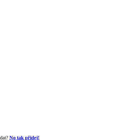
idat?
No tak přidej!