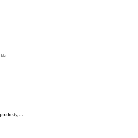
nikla…
a produkty,…