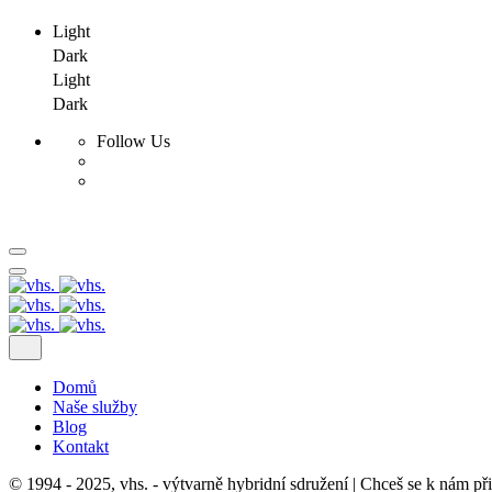
Light
Dark
Light
Dark
Follow Us
Skip
to
content
Domů
Naše služby
Blog
Kontakt
© 1994 - 2025, vhs. - výtvarně hybridní sdružení | Chceš se k nám př