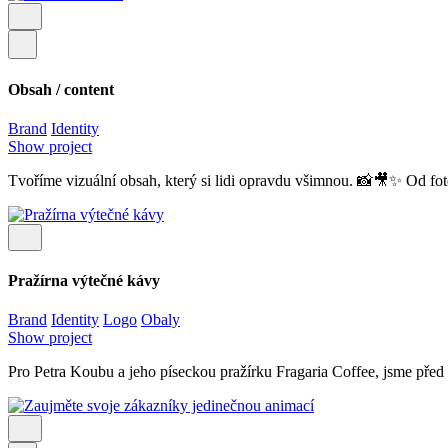
Obsah / content
Brand
Identity
Show project
Tvoříme vizuální obsah, který si lidi opravdu všimnou. 📸🎥✨ Od fot
Pražírna výtečné kávy
Brand
Identity
Logo
Obaly
Show project
Pro Petra Koubu a jeho píseckou pražírku Fragaria Coffee, jsme před 