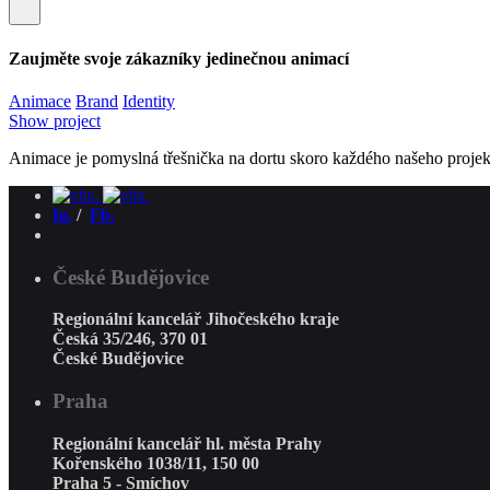
Zaujměte svoje zákazníky jedinečnou animací
Animace
Brand
Identity
Show project
Animace je pomyslná třešnička na dortu skoro každého našeho projek
Ig,
/
Fb.
České Budějovice
Regionální kancelář Jihočeského kraje
Česká 35/246, 370 01
České Budějovice
Praha
Regionální kancelář hl. města Prahy
Kořenského 1038/11, 150 00
Praha 5 - Smíchov