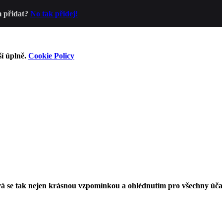
m přidat?
No tak přidej!
ší úplně.
Cookie Policy
 Stává se tak nejen krásnou vzpomínkou a ohlédnutím pro všechny ú