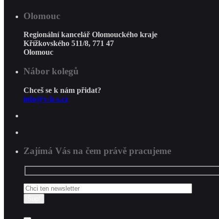
Olomouc
Regionální kancelář Olomouckého kraje
Křížkovského 511/8, 771 47
Olomouc
Nábor kolegů
Chceš se k nám přidat?
info@v-h-s.cz
Zajímá Vás na čem právě pracujeme