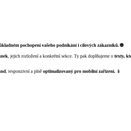
kladném pochopení vašeho podnikání i cílových zákazníků. 🌐
ánek
, jejich rozložení a konkrétní sekce. Ty pak doplňujeme o
texty, k
and
, responzivní a plně
optimalizovaný pro mobilní zařízení.
📱