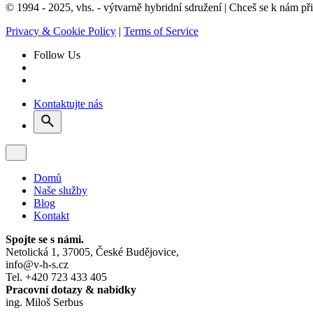
© 1994 - 2025, vhs. - výtvarně hybridní sdružení | Chceš se k nám př
Privacy & Cookie Policy
|
Terms of Service
Follow Us
Kontaktujte nás
Domů
Naše služby
Blog
Kontakt
Spojte se s námi.
Netolická 1, 37005, České Budějovice,
info@v-h-s.cz
Tel. +420 723 433 405
Pracovní dotazy & nabídky
ing. Miloš Serbus