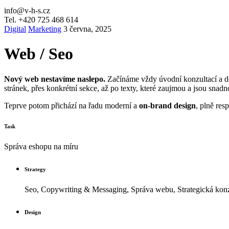
info@v-h-s.cz
Tel. +420 725 468 614
Digital
Marketing
3 června, 2025
Web / Seo
Nový web nestavíme naslepo.
Začínáme vždy úvodní konzultací a de
stránek, přes konkrétní sekce, až po texty, které zaujmou a jsou snadn
Teprve potom přichází na řadu moderní a
on-brand design
, plně res
Task
Správa eshopu na míru
Strategy
Seo, Copywriting & Messaging, Správa webu, Strategická kon
Design