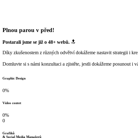
Plnou parou v před!
Postarali jsme se již o 48+ webů.
🔝
Díky zkušenostem z různých odvětví dokážeme nastavit strategii i kreat
Domluvte si s námi konzultaci a zjistěte, jestli dokážeme posunout i 
Graphic Design
0
%
Video contet
0
%
0
Grafiků
& Social Media Manažerů