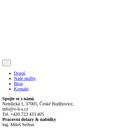
přidat?
No tak přidej!
Privacy & Cookie Policy
|
Terms of Service
Follow Us
Kontaktujte nás
Domů
Naše služby
Blog
Kontakt
Spojte se s námi.
Netolická 1, 37005, České Budějovice,
info@v-h-s.cz
Tel. +420 723 433 405
Pracovní dotazy & nabídky
ing. Miloš Serbus