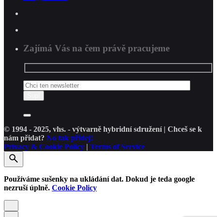
Zajímá Vás na čem právě pracujeme
© 1994 - 2025, vhs. - výtvarně hybridní sdružení | Chceš se k
nám přidat?
No tak přidej!
Privacy & Cookie Policy
|
Terms of Service
Používáme sušenky na ukládání dat. Dokud je teda google
nezruší úplně.
Cookie Policy