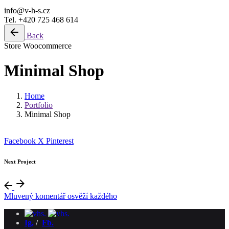
info@v-h-s.cz
Tel. +420 725 468 614
Back
Store
Woocommerce
Minimal Shop
Home
Portfolio
Minimal Shop
Facebook
X
Pinterest
Next Project
Mluvený komentář osvěží každého
Ig,
/
Fb.